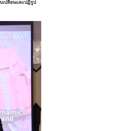
บเปลี่ยนและปฏิรูป