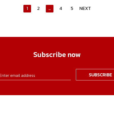
1
2
…
4
5
NEXT
Subscribe now