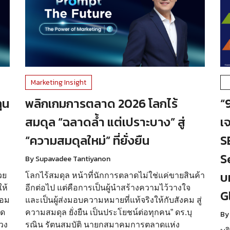
Marketing Insight
ุน
พลิกเกมการตลาด 2026 โลกไร้
“9
สมดุล “ฉลาดล้ำ แต่เปราะบาง” สู่
เ
“ความสมดุลใหม่” ที่ยั่งยืน
S
S
By Supavadee Tantiyanon
บ
วย
โลกไร้สมดุล หน้าที่นักการตลาดไม่ใช่แค่ขายสินค้า
ให้
อีกต่อไป แต่คือการเป็นผู้นำสร้างความไว้วางใจ
G
้อม
และเป็นผู้ส่งมอบความหมายที่แท้จริงให้กับสังคม สู่
าด
ความสมดุล ยั่งยืน เป็นประโยชน์ต่อทุกคน” ดร.บุ
By
วง
รณิน รัตนสมบัติ นายกสมาคมการตลาดแห่ง