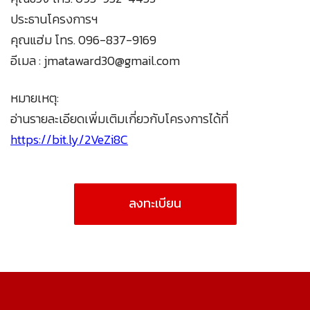
ประธานโครงการฯ
คุณแฮ่ม โทร. 096-837-9169
อีเมล :
jmataward30@gmail.com
หมายเหตุ:
อ่านรายละเอียดเพิ่มเติมเกี่ยวกับโครงการได้ที่
https://bit.ly/2VeZi8C
ลงทะเบียน