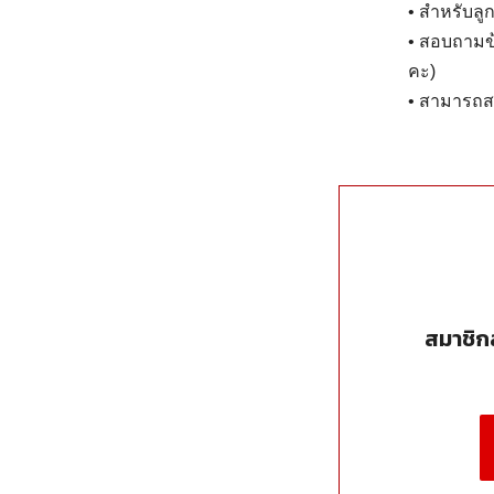
• สำหรับลู
• สอบถามข้
คะ)
• สามารถสม
สมาชิ