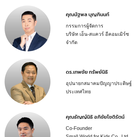
คุณนัฐพล บุญภินนท์
กรรมการผู้จัดการ
บริษัท เอ็น-สแควร์ อีคอมเมิร์ซ
จำกัด
ดร.เทพชัย ทรัพย์นิธิ
อุปนายกสมาคมปัญญาประดิษฐ์
ประเทศไทย
คุณธัญญ์นิธิ อภิชัยโชติรัตน์
Co-Founder
Small World for Kids Co., Ltd.