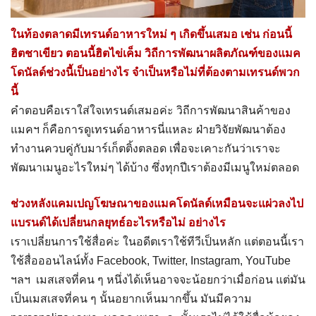
ในท้องตลาดมีเทรนด์อาหารใหม่ ๆ เกิดขึ้นเสมอ เช่น ก่อนนี้
ฮิตชาเขียว ตอนนี้ฮิตไข่เค็ม วิถีการพัฒนาผลิตภัณฑ์ของแมค
โดนัลด์ช่วงนี้เป็นอย่างไร จำเป็นหรือไม่ที่ต้องตามเทรนด์พวก
นี้
คำตอบคือเราใส่ใจเทรนด์เสมอค่ะ วิถีการพัฒนาสินค้าของ
แมคฯ ก็คือการดูเทรนด์อาหารนี่แหละ ฝ่ายวิจัยพัฒนาต้อง
ทำงานควบคู่กับมาร์เก็ตติ้งตลอด เพื่อจะเคาะกันว่าเราจะ
พัฒนาเมนูอะไรใหม่ๆ ได้บ้าง ซึ่งทุกปีเราต้องมีเมนูใหม่ตลอด
ช่วงหลังแคมเปญโฆษณาของแมคโดนัลด์เหมือนจะแผ่วลงไป
แบรนด์ได้เปลี่ยนกลยุทธ์อะไรหรือไม่ อย่างไร
เราเปลี่ยนการใช้สื่อค่ะ ในอดีตเราใช้ทีวีเป็นหลัก แต่ตอนนี้เรา
ใช้สื่อออนไลน์ทั้ง Facebook, Twitter, Instagram, YouTube
ฯลฯ เมสเสจที่คน ๆ หนึ่งได้เห็นอาจจะน้อยกว่าเมื่อก่อน แต่มัน
เป็นเมสเสจที่คน ๆ นั้นอยากเห็นมากขึ้น มันมีความ