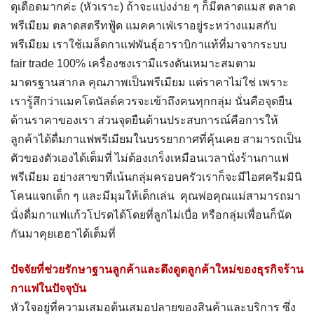
ดุเดือดมากค่ะ (หัวเราะ) ถ้าจะแบ่งง่าย ๆ ก็มีตลาดแมส ตลาด
พรีเมียม ตลาดสตรีทฟู้ด แมคคาเฟ่เราอยู่ระหว่างแมสกับ
พรีเมียม เราใช้เมล็ดกาแฟพันธุ์อาราบิกาแท้ที่มาจากระบบ
fair trade 100% เครื่องชงเรามีแรงดันเหมาะสมตาม
มาตรฐานสากล คุณภาพเป็นพรีเมียม แต่ราคาไม่ใช่ เพราะ
เรารู้สึกว่าแมคโดนัลด์ควรจะเข้าถึงคนทุกกลุ่ม นั่นคือจุดยืน
ด้านราคาของเรา ส่วนจุดยืนด้านประสบการณ์คือการให้
ลูกค้าได้ดื่มกาแฟพรีเมียมในบรรยากาศที่คุ้นเคย สามารถเป็น
ตัวของตัวเองได้เต็มที่ ไม่ต้องเกร็งเหมือนเวลานั่งร้านกาแฟ
พรีเมียม อย่างสาขาที่เน้นกลุ่มครอบครัวเราก็จะมีไอศครีมมินิ
โคนแจกเด็ก ๆ และมีมุมให้เด็กเล่น คุณพ่อคุณแม่สามารถมา
นั่งดื่มกาแฟแก้วโปรดได้โดยที่ลูกไม่เบื่อ หรือกลุ่มเพื่อนก็นัด
กันมาคุยเฮฮาได้เต็มที่
ปัจจัยที่ช่วยรักษาฐานลูกค้าและดึงดูดลูกค้าใหม่ของธุรกิจร้าน
กาแฟในปัจจุบัน
หัวใจอยู่ที่ความเสมอต้นเสมอปลายของสินค้าและบริการ ซึ่ง