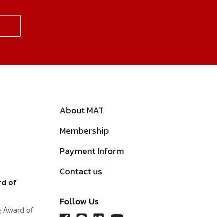
About MAT
Membership
Payment Inform
Contact us
rd of
Follow Us
g Award of