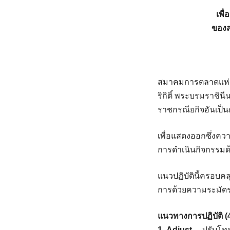
เพื
ของส
สมาคมการตลาดแห่ง
ริกิติ์ พระบรมราชิ
ราชกรณียกิจอันเป็น
เพื่อแสดงออกซึ่ง
การดำเนินกิจกรรม
แนวปฏิบัตินี้ครอบค
การด้วยความระมัดระว
แนวทางการปฏิบัติ (
1. Adjust
—ปรับโทน