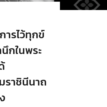
ารไว้ทุกข์
ำนึกในพระ
ด้
รมราชินีนาถ
ง