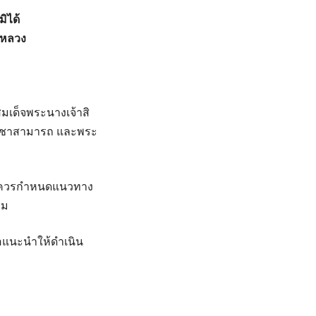
ิได้
ีหลวง
เด็จพระนางเจ้าสิ
ปรีชาสามารถ และพระ
็นควรกำหนดแนวทาง
วม
ขอแนะนำให้ดำเนิน