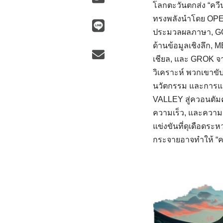
โลกตะวันตกส่ง “ควีน
ทรงพลังนําโดย OPENA
ประมวลผลภาษา, GO
ด้านข้อมูลเชิงลึก, 
เชียล, และ GROK จา
วิเคราะห์ พวกเขาขับ
นวัตกรรม และการแข
VALLEY สู่ควอนตัม
ความเร็ว, และความก
แข่งขันที่ดุเดือดระ
กระจายอาจทําให้ “คว