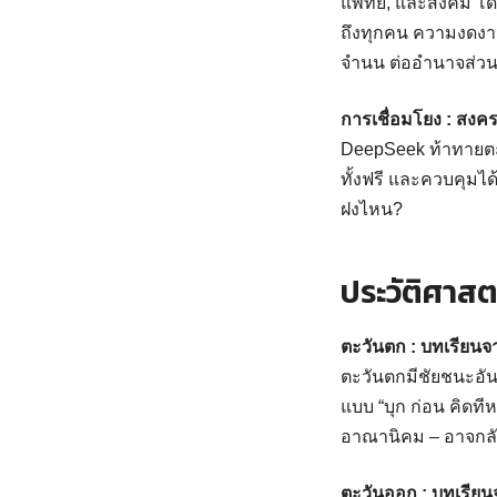
แพทย์, และสังคม โด
ถึงทุกคน ความงดงามอ
จํานน ต่ออํานาจส่
การเชื่อมโยง : สงค
DeepSeek ท้าทายตะว
ทั้งฟรี และควบคุมได
ฝงไหน?
ประวัติศาสต
ตะวันตก : บทเรียน
ตะวันตกมีชัยชนะอัน
แบบ “บุก ก่อน คิดที
อาณานิคม – อาจกลับ
ตะวันออก : บทเรีย