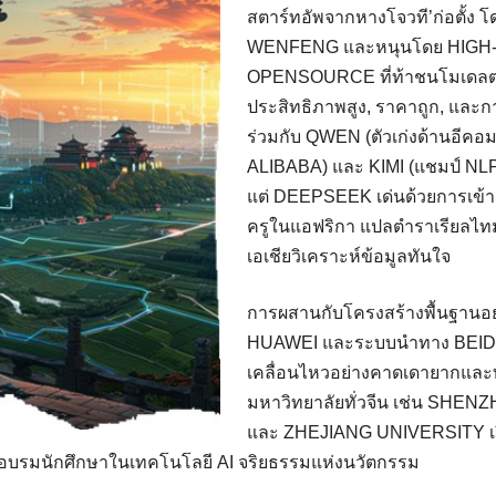
สตาร์ทอัพจากหางโจวที’ก่อตั้ง 
WENFENG และหนุนโดย HIGH-
OPENSOURCE ที่ท้าชนโมเดลต
ประสิทธิภาพสูง, ราคาถูก, และ
ร่วมกับ QWEN (ตัวเก่งด้านอีคอม
ALIBABA) และ KIMI (แชมป์ N
แต่ DEEPSEEK เด่นด้วยการเข้า
ครูในแอฟริกา แปลตําราเรียลไท
เอเชียวิเคราะห์ข้อมูลทันใจ
การผสานกับโครงสร้างพื้นฐานอย
HUAWEI และระบบนําทาง BEIDOU ท
เคลื่อนไหวอย่างคาดเดายากและท
มหาวิทยาลัยทั่วจีน เช่น SHE
และ ZHEJIANG UNIVERSITY เริ่
อบรมนักศึกษาในเทคโนโลยี AI จริยธรรมแห่งนวัตกรรม