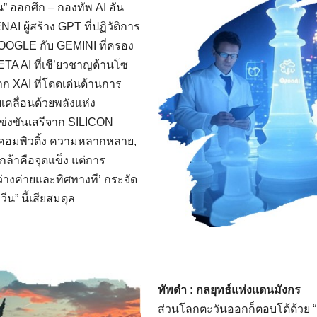
” ออกศึก – กองทัพ AI อัน
I ผู้สร้าง GPT ที่ปฏิวัติการ
OGLE กับ GEMINI ที่ครอง
META AI ที่เชี’ยวชาญด้านโซ
ก XAI ที่โดดเด่นด้านการ
เคลื่อนด้วยพลังแห่ง
่งขันเสรีจาก SILICON
คอมพิวติ้ง ความหลากหลาย,
ล้าคือจุดแข็ง แต่การ
หว่างค่ายและทิศทางที’ กระจัด
ีน” นี้เสียสมดุล
ทัพดํา : กลยุทธ์แห่งแดนมังกร
ส่วนโลกตะวันออกก็ตอบโต้ด้วย