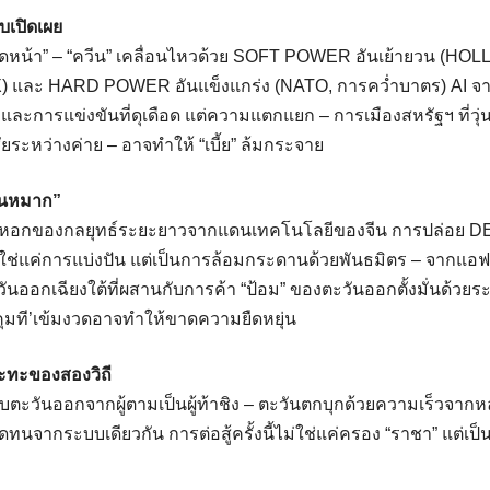
บเปิดเผย
ปิดหน้า” – “ควีน” เคลื่อนไหวด้วย SOFT POWER อันเย้ายวน (H
และ HARD POWER อันแข็งแกร่ง (NATO, การคว่ำบาตร) AI จากค
และการแข่งขันที่ดุเดือด แต่ความแตกแยก – การเมืองสหรัฐฯ ที่วุ่
ยระหว่างค่าย – อาจทําให้ “เบี้ย” ล้มกระจาย
อนหมาก”
หอกของกลยุทธ์ระยะยาวจากแดนเทคโนโลยีของจีน การปล่อย D
แค่การแบ่งปัน แต่เป็นการล้อมกระดานด้วยพันธมิตร – จากแอฟริ
ะวันออกเฉียงใต้ที่ผสานกับการค้า “ป้อม” ของตะวันออกตั้งมั่นด้ว
ุมที’เข้มงวดอาจทําให้ขาดความยืดหยุ่น
ปะทะของสองวิถี
ะวันออกจากผู้ตามเป็นผู้ท้าชิง – ตะวันตกบุกด้วยความเร็วจาก
ากระบบเดียวกัน การต่อสู้ครั้งนี้ไม่ใช่แค่ครอง “ราชา” แต่เป็นการแ