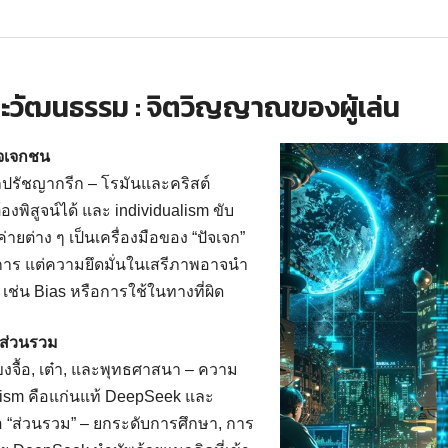
ละวัฒนธรรม : จิตวิญญาณของผู้เล่น
ัจเจกชน
ปรัชญากรีก – โรมันและคริสต์
งพิสูจน์ได้ และ individualism ขับ
ค่ายต่าง ๆ เป็นเครื่องมือของ “ปัจเจก”
การ แต่ความยึดมั่นในเสรีภาพอาจนํา
เช่น Bias หรือการใช้ในทางที่ผิด
งส่วนรวม
งจื้อ, เต๋า, และพุทธศาสนา – ความ
vism คือแก่นแท้ DeepSeek และ
่อ “ส่วนรวม” – ยกระดับการศึกษา, การ