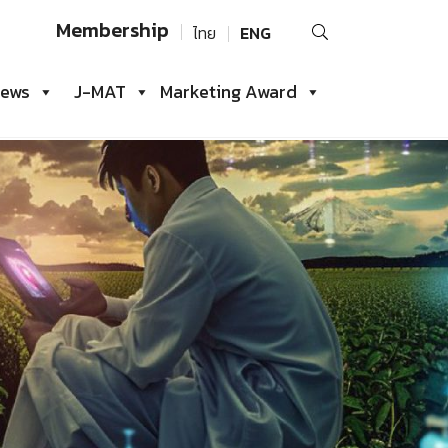
Search
Membership
ไทย
ENG
for:
iews
J-MAT
Marketing Award