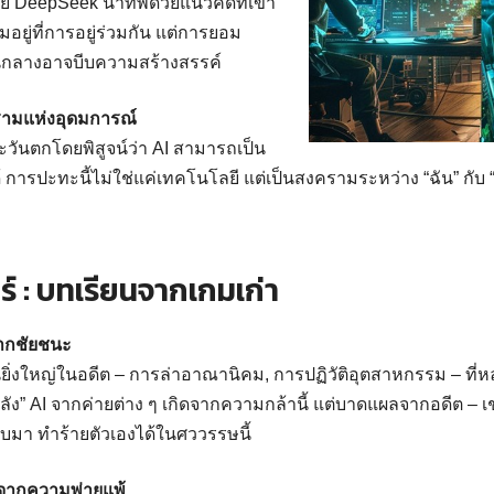
ย DeepSeek นําทัพด้วยแนวคิดที่เข้า
ยู่ที่การอยู่ร่วมกัน แต่การยอม
วนกลางอาจบีบความสร้างสรรค์
รามแห่งอุดมการณ์
ันตกโดยพิสูจน์ว่า AI สามารถเป็น
้ การปะทะนี้ไม่ใช่แค่เทคโนโลยี แต่เป็นสงครามระหว่าง “ฉัน” กับ 
ร์
:
บทเรียนจากเกมเก่า
จากชัยชนะ
ยิ่งใหญ่ในอดีต – การล่าอาณานิคม, การปฏิวัติอุตสาหกรรม – ที่
หลัง” AI จากค่ายต่าง ๆ เกิดจากความกล้านี้ แต่บาดแผลจากอดีต – เช
มา ทําร้ายตัวเองได้ในศววรรษนี้
นจากความพ่ายแพ้