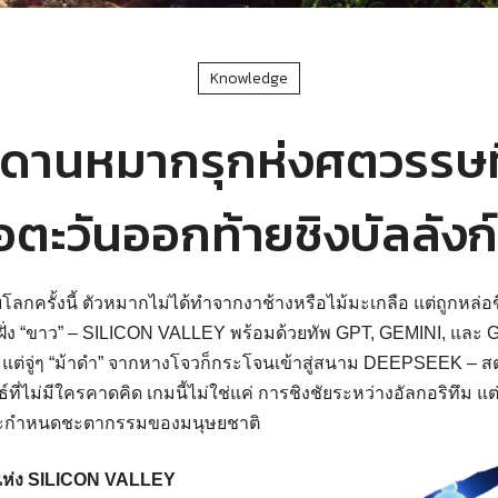
Knowledge
ดานหมากรุกห่งศตวรรษที
ื่อตะวันออกท้ายชิงบัลลังก์
กครั้งนี้ ตัวหมากไม่ได้ทําจากงาช้างหรือไม้มะเกลือ แต่ถูกหล่อขึ
ฝั่ง “ขาว” – SILICON VALLEY พร้อมด้วยทัพ GPT, GEMINI, แล
 แต่จู่ๆ “ม้าดํา” จากหางโจวก็กระโจนเข้าสู่สนาม DEEPSEEK – สตา
ทธ์ที่ไม่มีใครคาดคิด เกมนี้ไม่ใช่แค่ การชิงชัยระหว่างอัลกอริทึม แ
ี่จะกําหนดชะตากรรมของมนุษยชาติ
มแห่ง SILICON VALLEY