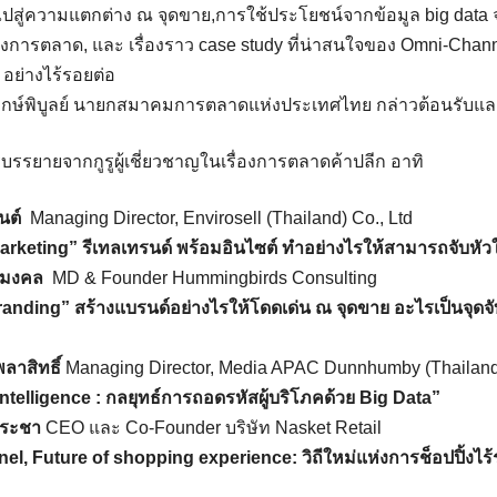
ำไปสู่ความแตกต่าง ณ จุดขาย,การใช้ประโยชน์จากข้อมูล big da
างการตลาด, และ เรื่องราว case study ที่น่าสนใจของ Omni-Chann
e อย่างไร้รอยต่อ
กษ์พิบูลย์ นายกสมาคมการตลาดแห่งประเทศไทย กล่าวต้อนรับแล
รรยายจากกูรูผู้เชี่ยวชาญในเรื่องการตลาดค้าปลีก อาทิ
ันต์
Managing Director, Envirosell (Thailand) Co., Ltd
keting” รีเทลเทรนด์ พร้อมอินไซต์ ทำอย่างไรให้สามารถจับหัวใจผ
รณมงคล
MD & Founder Hummingbirds Consulting
randing” สร้างแบรนด์อย่างไรให้โดดเด่น ณ จุด
ขาย อะไรเป็นจุดจ
ลาสิทธิ์
Managing Director, Media APAC Dunnhumby (Thailan
ntelligence : กลยุทธ์การถอดรหัสผู้บริโภคด้วย Big Data”
ประชา
CEO และ Co-Founder บริษัท Nasket Retail
l, Future of shopping experience: วิถีใหม่แห่งการช็อปปิ้งไร้