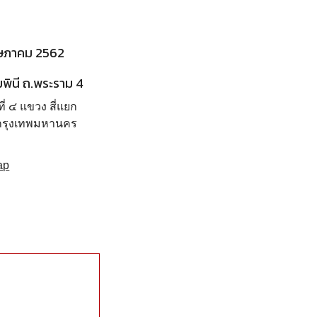
พฤษภาคม 2562
มพินี ถ.พระราม 4
่ ๔ แขวง สี่แยก
กรุงเทพมหานคร
ap