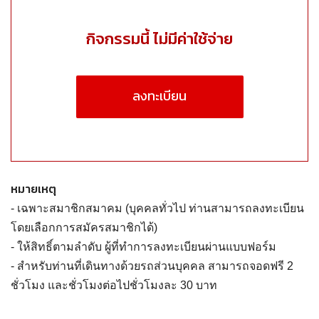
กิจกรรมนี้ ไม่มีค่าใช้จ่าย
ลงทะเบียน
หมายเหตุ
- เฉพาะสมาชิกสมาคม (บุคคลทั่วไป ท่านสามารถลงทะเบียน
โดยเลือกการสมัครสมาชิกได้)
- ให้สิทธิ์ตามลำดับ ผู้ที่ทำการลงทะเบียนผ่านแบบฟอร์ม
- สำหรับท่านที่เดินทางด้วยรถส่วนบุคคล สามารถจอดฟรี 2
ชั่วโมง และชั่วโมงต่อไปชั่วโมงละ 30 บาท