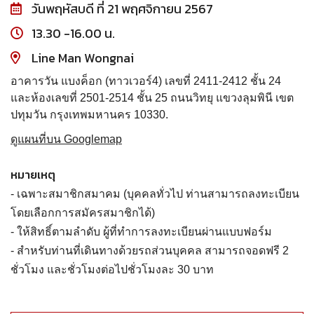
วันพฤหัสบดี ที่ 21 พฤศจิกายน 2567
13.30 -16.00 น.
Line Man Wongnai
อาคารวัน แบงค็อก (ทาวเวอร์4) เลขที่ 2411-2412 ชั้น 24
และห้องเลขที่ 2501-2514 ชั้น 25 ถนนวิทยุ แขวงลุมพินี เขต
ปทุมวัน กรุงเทพมหานคร 10330.
ดูแผนที่บน Googlemap
หมายเหตุ
- เฉพาะสมาชิกสมาคม (บุคคลทั่วไป ท่านสามารถลงทะเบียน
โดยเลือกการสมัครสมาชิกได้)
- ให้สิทธิ์ตามลำดับ ผู้ที่ทำการลงทะเบียนผ่านแบบฟอร์ม
- สำหรับท่านที่เดินทางด้วยรถส่วนบุคคล สามารถจอดฟรี 2
ชั่วโมง และชั่วโมงต่อไปชั่วโมงละ 30 บาท