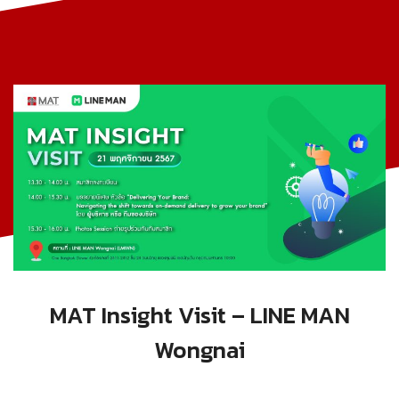
MAT Insight Visit – LINE MAN
Wongnai