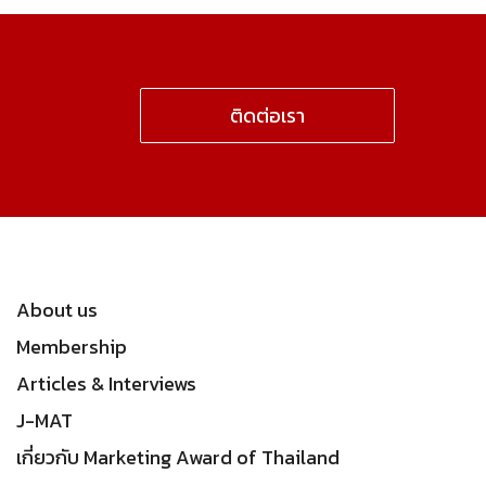
ติดต่อเรา
About us
Membership
Articles & Interviews
J-MAT
เกี่ยวกับ Marketing Award of Thailand