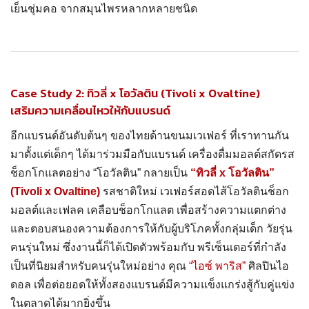
เย็นชุ่มคอ จากสมุนไพรหลากหลายชนิด
Case Study 2: ทิวลี่ x โอวัลติน (Tivoli x Ovaltine)
เสริมความเคลื่อนไหวให้กับแบรนด์
อีกแบรนด์อันดับต้นๆ ของไทยด้านขนมเวเฟอร์ ที่เราทานกัน
มาตั้งแต่เด็กๆ ได้มาร่วมมือกับแบรนด์ เครื่องดื่มมอลต์สกัดรส
ช็อกโกแลตอย่าง “โอวัลติน” กลายเป็น
“ทิวลี่ x โอวัลติน”
(Tivoli x Ovaltine)
รสชาติใหม่ เวเฟอร์สอดไส้โอวัลตินช็อก
มอลต์และเฟลค เคลือบช็อกโกแลต เพื่อสร้างความแตกต่าง
และตอบสนองความต้องการให้กับผู้บริโภคทั้งกลุ่มเด็ก วัยรุ่น
คนรุ่นใหม่ ซึ่งงานนี้ก็ได้เปิดตัวพร้อมกับ พรีเซ็นเตอร์ที่กำลัง
เป็นที่นิยมสำหรับคนรุ่นใหม่อย่าง คุณ
“ไอซ์ พาริส”
ศิลปินไอ
ดอล เพื่อต่อยอดให้ทั้งสองแบรนด์มีความแข็งแกร่งสู้กับคู่แข่ง
ในตลาดได้มากยิ่งขึ้น