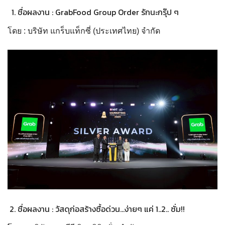
ชื่อผลงาน : GrabFood Group Order รักนะกรุ๊ป ๆ
โดย : บริษัท แกร็บแท็กซี่ (ประเทศไทย) จำกัด
ชื่อผลงาน : วัสดุก่อสร้างซื้อด่วน…ง่ายๆ แค่ 1..2.. ซั่ม!!