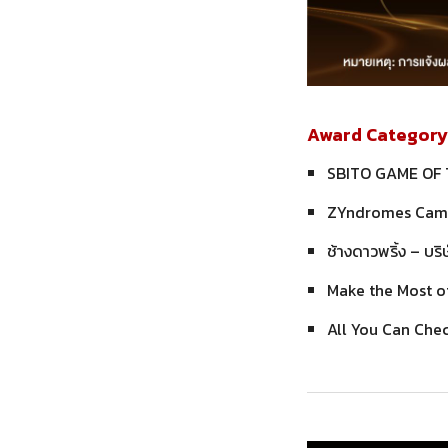
Award Category 1
SBITO GAME OF TR
ZYndromes Campa
ช้างดาวพริ้ง – บริ
Make the Most of 
All You Can Chec