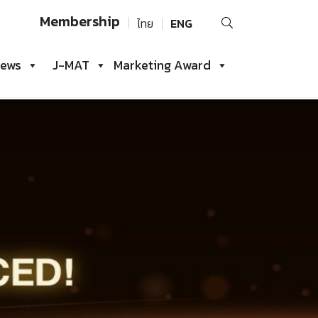
Search
Membership
ไทย
ENG
for:
iews
J-MAT
Marketing Award