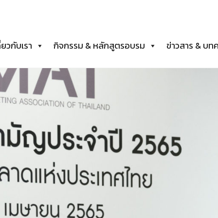
ี่ยวกับเรา
กิจกรรม & หลักสูตรอบรม
ข่าวสาร & บท