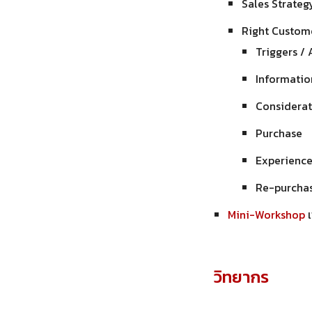
Sales Strate
Right Custome
Triggers /
Informatio
Considerat
Purchase
Experienc
Re-purcha
Mini-Workshop
เ
วิทยากร