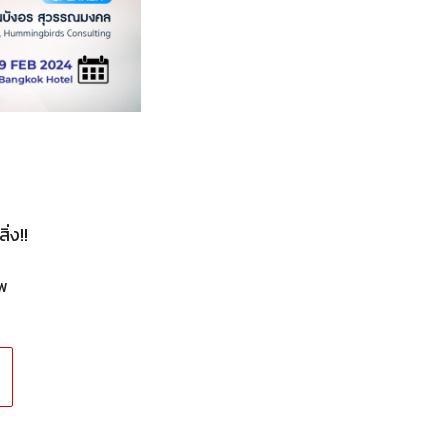
่ง!!
พ