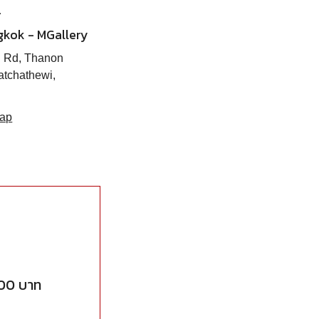
.
gkok - MGallery
i Rd, Thanon
atchathewi,
map
000 บาท