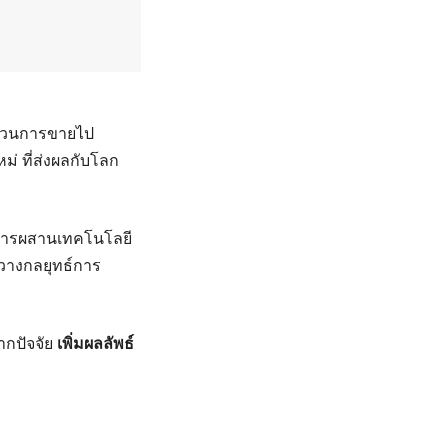
ะบวนการขายไป
ม่ ที่ส่งผลกับโลก
นการผสานเทคโนโลยี
กวางกลยุทธ์การ
กปัจจัย
เพิ่มผลลัพธ์