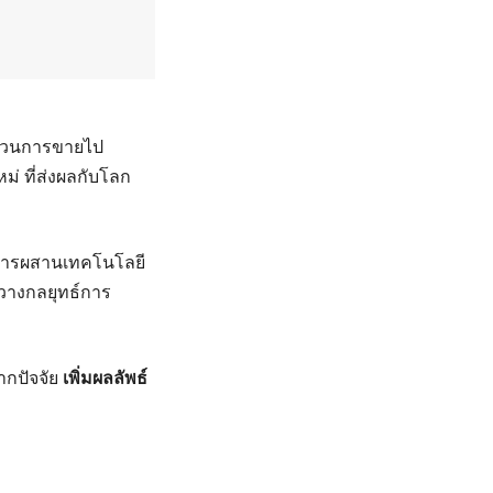
ะบวนการขายไป
ม่ ที่ส่งผลกับโลก
นการผสานเทคโนโลยี
กวางกลยุทธ์การ
กปัจจัย
เพิ่มผลลัพธ์