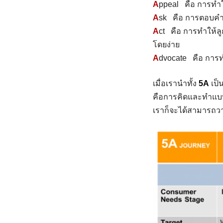
A
ppeal คือ การทำใ
A
sk คือ การตอบคำถ
A
ct คือ การทำให้ลู
โดยง่าย
A
dvocate คือ การท
เมื่อเรานำทั้ง
5
A
เป็
คือการคิดและทำแบบ
เราก็จะได้สามารถ