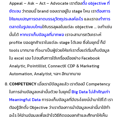
Appeal – Ask – Act – Advocate เราต้อง
ตั้ง objective ที่
ชัดเจน
ว่าตอนนี้ brand ของเราอยู่ใน stage ไหน เรา
ต้องการ
ให้แคมเปญการตลาดบรรลุวัตถุประสงค์อะไร
และเราจ
ะทำการ
ตลาดในรูปแบบไหน
ให้บรรลุผลในแต่ละ objective … จะทำเช่น
นั้นได้
หากเราเก็บข้อมูลที่มากพอ
เราจะสามารถวิเคราะห์
profile ของลูกค้าเราในแต่ละ stage ได้เลย ซึ่งในยุคนี้ ก็มี
tools มากมาย ที่จะมาเป็นผู้ช่วยให้แก่เราตั้งแต่เริ่มเก็บข้อมูล
ใน excel เอง ไปจนถึงการใช้เครื่องมืออย่าง Facebook
Analytic, Pointillist, ConnectX CDP & Marketing
Automation, Analytist, ฯลฯ อีกมากมาย
COMPETENCY
เมื่อเรามีข้อมูลแล้ว เราต้องมี Competency
ในการอ่านข้อมูลเหล่านั้นด้วย ในยุคนี้
Big Data ไม่สำคัญเท่า
Meaningful Data
การจะเก็บข้อมูลที่มีประโยชน์นำมาใช้ได้ เรา
ต้องรู้จักตั้ง Objective ว่าเราต้องการนำข้อมูลเหล่านี้มาใช้ทำ
อะไร ให้อ่านข้อมูลเพื่อเข้าใจวิธีคิดของลูกค้าและศึกษาให้เห็น