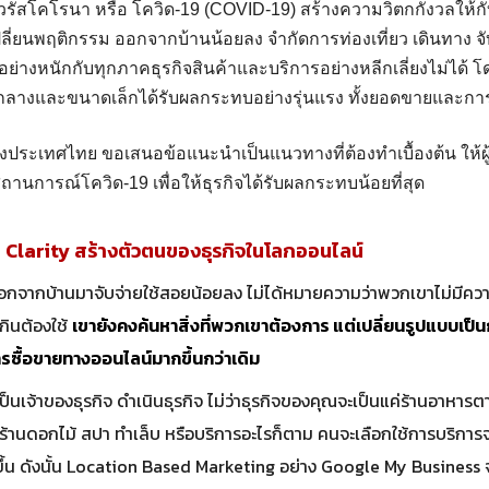
วรัสโคโรนา หรือ โควิด-19 (COVID-19) สร้างความวิตกกังวลให้
เปลี่ยนพฤติกรรม ออกจากบ้านน้อยลง จำกัดการท่องเที่ยว เดินทาง จ
ย่างหนักกับทุกภาคธุรกิจสินค้าและบริการอย่างหลีกเลี่ยงไม่ได้ โด
ลางและขนาดเล็กได้รับผลกระทบอย่างรุ่นแรง ทั้งยอดขายและกา
ระเทศไทย ขอเสนอข้อแนะนำเป็นแนวทางที่ต้องทำเบื้องต้น ให้
ถานการณ์โควิด-19 เพื่อให้ธุรกิจได้รับผลกระทบน้อยที่สุด
h Clarity
สร้างตัวตนของธุรกิจในโลกออนไลน์
คออกจากบ้านมาจับจ่ายใช้สอยน้อยลง ไม่ได้หมายความว่าพวกเขาไม่มีคว
งกินต้องใช้
เขายังคงค้นหาสิ่งที่พวกเขาต้องการ แต่เปลี่ยนรูปแบบเป็
รซื้อขายทางออนไลน์มากขึ้นกว่าเดิม
ป็นเจ้าของธุรกิจ ดำเนินธุรกิจ ไม่ว่าธุรกิจของคุณจะเป็นแค่ร้านอาหารตา
้านดอกไม้ สปา ทำเล็บ หรือบริการอะไรก็ตาม คนจะเลือกใช้การบริการจ
กขึ้น ดังนั้น Location Based Marketing อย่าง Google My Busines