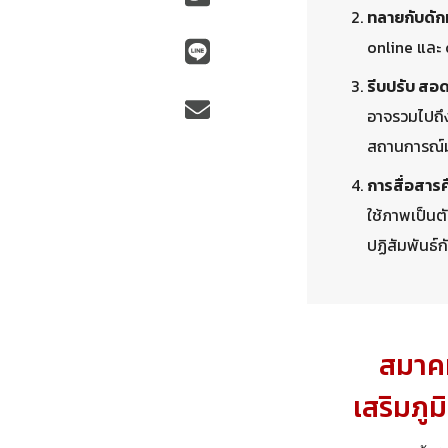
ทลายกับดักท
online และ
รีบปรับ สอ
อาจรวมไปถึง
สถานการณ์ม
การสื่อสารคื
ใช้ภาพเป็นต
ปฏิสัมพันธ์ก
สมาคม
เสริมภูม