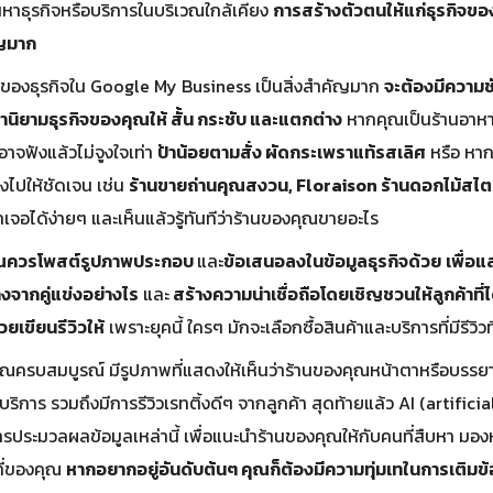
นหาธุรกิจหรือบริการในบริเวณใกล้เคียง
การสร้างตัวตนให้แก่ธุรกิจข
ัญมาก
ามของธุรกิจใน Google My Business เป็นสิ่งสำคัญมาก
จะต้องมีความช
ำนิยามธุรกิจของคุณให้ สั้น กระชับ และแตกต่าง
หากคุณเป็นร้านอาหารต
อาจฟังแล้วไม่จูงใจเท่า
ป้าน้อยตามสั่ง ผัดกระเพราแท้รสเลิศ
หรือ หา
ลงไปให้ชัดเจน เช่น
ร้านขายถ่านคุณสงวน,
Floraison ร้านดอกไม้สไต
เจอได้ง่ายๆ และเห็นแล้วรู้ทันทีว่าร้านของคุณขายอะไร
ณควรโพสต์รูปภาพประกอบ
และ
ข้อเสนอลงในข้อมูลธุรกิจด้วย
เพื่อแ
งจากคู่แข่งอย่างไร
และ
สร้างความน่าเชื่อถือโดยเชิญชวนให้ลูกค้าที่ไ
วยเขียนรีวิวให้
เพราะยุคนี้ ใครๆ มักจะเลือกซื้อสินค้าและบริการที่มีรีวิวที
คุณครบสมบูรณ์ มีรูปภาพที่แสดงให้เห็นว่าร้านของคุณหน้าตาหรือบรรยา
บริการ รวมถึงมีการรีวิวเรทติ้งดีๆ จากลูกค้า สุดท้ายแล้ว AI (artifici
ประมวลผลข้อมูลเหล่านี้ เพื่อแนะนำร้านของคุณให้กับคนที่สืบหา มอง
ที่ของคุณ
หากอยากอยู่อันดับต้นๆ คุณก็ต้องมีความทุ่มเทในการเติมข้อม