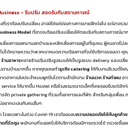
Business – รีบปรับ สอดรับกับสถานการณ์
ิ่งที่เราต้องปรับเปลี่ยน อาจมิใช่แค่ช่องทางการขายอีกต่อไป แต่อาจรวม
usiness Model
ที่อาจจะต้องปรับเปลี่ยนให้ตอบรับกับสถานการณ์มาก
ีกเลี่ยงการออกมานอกบ้านและหลีกเลี่ยงการอยู่ในที่ชุมชน ผู้คนอาจไม่สะ
แต่ไม่ได้หมายความว่าพวกเขาหมดความต้องการที่จะใช้บริการของเรา คุณ
น
ร้านอาหาร
หลายร้านเริ่มปรับรูปแบบให้เป็นรูปแบบ delivery และเปลี
บตามบ้านมากขึ้น หากคุณเคยทำ
ธุรกิจ
catering
ให้กับงานอีเวนต์ใหญ
ลาดอาหารส่งประจำแบบผูกปิ่นโตตามสำนักงาน
ร้านนวด ร้านทำผม
อาจ
ervice ให้มากขึ้น Hostel หรือโรงแรมขนาดเล็กที่เคยรองรับแต่นักท่
ารจัด private gathering ที่รวมทั้งอาหารและที่พัก สำหรับกลุ่มเพื่อน ญ
ไม่อยากปะปนกับคนอื่นๆ
่นใด โดยเฉพาะในช่วง Covid-19 เราต้องมอบ
ความปลอดภัยให้กับลูกค้า
ดที่รัดกุม
พนักงานที่จะออกไปให้บริการต้องมีการตรวจไข้ ตรวจเชื้ออย