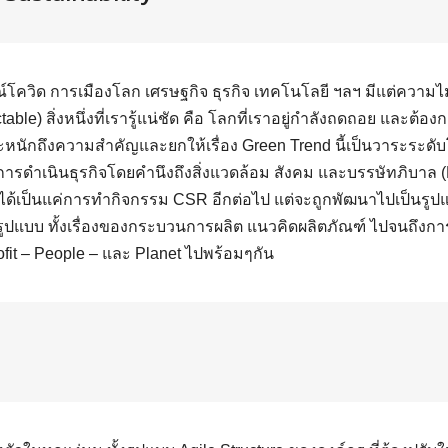
ควิด การเมืองโลก เศรษฐกิจ ธุรกิจ เทคโนโลยี ฯลฯ มีแต่ความไม่
able) สิ่งหนึ่งที่เรารู้แน่ชัด คือ โลกที่เราอยู่กำลังถดถอย และต้
นักถึงความสำคัญและยกให้เรื่อง Green Trend นี้เป็นวาระระดับโ
การดำเนินธุรกิจโดยคำนึงถึงสิ่งแวดล้อม สังคม และบรรษัทภิบาล (E
่ได้เป็นแค่การทำกิจกรรม CSR อีกต่อไป แต่จะถูกพัฒนาไปเป็นรู
มรูปแบบ ทั้งเรื่องของกระบวนการผลิต แนวคิดผลิตภัณฑ์ ไปจนถึงกา
ofit – People – และ Planet ไปพร้อมๆกัน