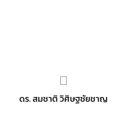
ดร. สมชาติ วิศิษฐชัยชาญ