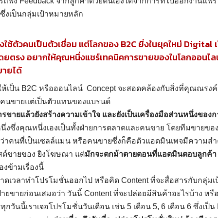
ฟัง Feedback จากลูกค้าด้วยตนเองได้จากการที่ไปออกงานแฟร์ เ
ซึ่งเป็นกลุ่มเป้าหมายหลัก
ช้ตัวคนเป็นตัวเชื่อม แต่โลกของ B2C ยิ่งในยุคใหม่ Digital เป
้าโดยตรง อยากให้คุณหนึ่งแชร์เทคนิคการขายของในโลกออนไลน
ขายได้
อให้เป็น B2C หรือออนไลน์ Concept จะสอดคล้องกับสิ่งที่คุณณรงค์
่าคนขายแต่เป็นตัวแทนของแบรนด์
ขายแล้วยังสร้างความเข้าใจ และยังเป็นเครื่องมือส่วนหนึ่งของ
ึ่งซึ่งคุณหนึ่งเองเป็นทั้งฝ่ายการตลาดและคนขาย โดยทีมขายของค
ว่าคนที่เป็นเซลล์แมน หรือคนขายซึ่งก็คือตัวแอดมินเพจมีความส
พสต์ขายของ ยิงโฆษณา แต่
มักจะตกม้าตายตอนที่แอดมินตอบลูกค้า
งข้ามเรื่องนี้
ดเวลาทำโปรโมชั่นออกไป หรือคิด Content ที่จะสื่อสารกับกลุ่มเ
ยขายก่อนเสมอว่า วันนี้ Content ที่จะปล่อยมีสินค้าอะไรบ้าง หรือ
กวันนี้เราเจอโปรโมชั่นวันเดือน เช่น 5 เดือน 5, 6 เดือน 6 ซึ่งเป็