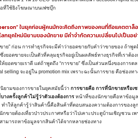
ือที่ใช้ยิงโฆษณาบนเฟซบุ๊ก
person” ในยุคก่อนผู้คนมักจะคิดถึงภาพของคนที่ถือแคตตาล็
โลกยุคใหม่นิยามของนักขาย มีคำจำกัดความเปลี่ยนไปเป็นอย่
“ขาย” ก่อน การทำธุรกิจจะมีคำว่ายอดขายกับคำว่าขายของ ถ้าพูดถึงธ
ึ่งยอดขายจะเป็นตัวที่คลุมธุรกิจอยู่เป็นผลลัพธ์ทางธุรกิจที่เราต
้ยอดขายเราดี แต่ถ้าพูดถึง “การขาย” ซึ่งเป็นส่วนหนึ่งของการตล
selling จะอยู่ใน promotion mix เพราะฉะนั้นการขาย คือช่องทางที
งนิยามของการขายในยุคสมัยนี้ว่า
การขายคือ การที่นักขายหรือเซล
่บางครั้งลูกค้าไม่รู้ว่าตัวเองต้องการ
หน้าที่ของนักขายคือหาข้อมูลเ
ำให้ลูกค้ารู้ว่าสินค้านี้คือสินค้าที่ตอบสนองความต้องการของลู
่นักขายต้องเที่ยวป่าวประกาศหรือว่าไปเคาะประตูบ้านเชิญชวน เพร
้าก็สามารถหาข้อมูลจากสินค้าได้จากหลายช่องทาง