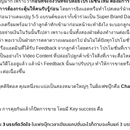
คัญมาก เพราะว่า
ก่อนที่จะถึงวันที่จะปล่อยโปรโมชั่นใหม่ ต้องมีการ
ารต้องกระตุ้นให้คนรับรู้ก่อน
โดยการยิงแอดหรือทำโปสเตอร์นำหน
ก่อนว่าแคมเปญ 5-5 แบรนด์ของเราก็เข้าร่วมเป็น Super Brand D
้องเตรียมพร้อมว่าถ้าลูกค้าทักเข้ามาก่อนหน้าจะทำยังไง จะบอกลูกค
อยจ่ายเงินในวันนั้นรึเปล่า เพราะฉะนั้นทั้งสองฝ่ายต้องทำงานต่อเนื
ว่า พอเราเป็นฝ่ายการตลาดวางแผนออกไป มันไม่ได้ปังทุกโปรโมชั่น
รือแอดมินที่ได้รับ Feedback จากลูกค้าโดยตรงว่า โปรโมชั่นที่เรา
นอย่างไร Video Content ที่ปล่อยไปลูกค้าเข้าใจสิ่งที่เราจะสื่อไห
นวิดีโออยู่แล้ว แล้วนำ Feedback นั้นมาปรับปรุง ทำให้การขาย
ะต่อเนื่องขึ้น
ุคดิจิตอล คุณหนึ่งจะแบ่งเป็นสองหมวดใหญ่ๆ ในฝั่งเฟซบุ๊กคือ
Cha
อ การคุยกันแล้วก็ปิดการขาย โดยมี Key success คือ
ดน
3 บรรทัดวัดใจ
ในเฟซบุ๊กเวลาเขียนแคปชั่นอะไรก็ตามจะเห็นแค่ 3 บรร