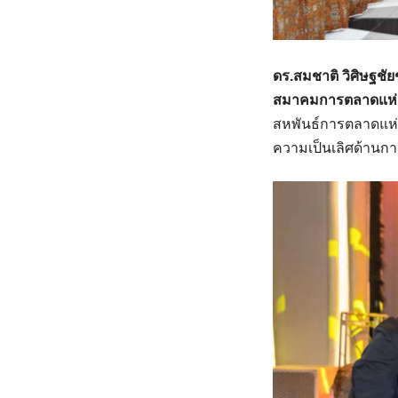
ดร.สมชาติ วิศิษฐช
สมาคมการตลาดแห่
สหพันธ์การตลาดแห่ง
ความเป็นเลิศด้านก