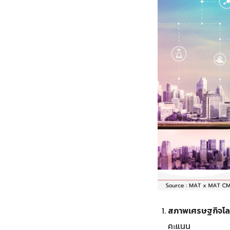
สภาพเศรษฐกิจโล
คะแนน