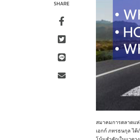
SHARE
สมาคมการตลาดแห่งป
เอกก์ ภทรธนกุล ได้
โน้มสำคัญในแวดวง