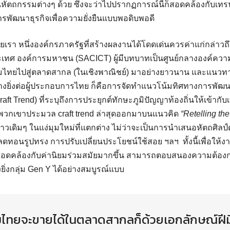
งานหัตถกรรมต่างๆ ด้วย ซึ่งจะว่าไปปรากฏการณ์นี้ก็สอดคล้องกับ
องการพัฒนาธุรกิจเพื่อความยั่งยืนแบบพอดิบพอดี
า หนึ่งองค์กรภาครัฐที่สร้างผลงานได้โดดเด่นควรค่าแก่กล่าวถึงก็
เทศ องค์การมหาชน (SACICT) ผู้มีบทบาทเป็นศูนย์กลางองค์ความ
มไทยไปสู่ตลาดสากล (ในเชิงพาณิชย์) มาอย่างยาวนาน และแนวทา
่างยิ่งต่อผู้ประกอบการไทย ก็คือการจัดทำแนวโน้มทิศทางการพัฒน
ft Trend) ที่ระบุถึงการประยุกต์ทักษะภูมิปัญญาท้องถิ่นให้เข้ากับ
้ พวกเขาประมวล craft trend ล่าสุดออกมาบนแนวคิด
“Retelling the
าวเดิมๆ ในแง่มุมใหม่ที่แตกต่าง ไม่ว่าจะเป็นการนำเสนอหัตถศิลป์ดั
ดทอนรูปทรง การปรับเปลี่ยนประโยชน์ใช้สอย ฯลฯ ทั้งนี้เพื่อให้
ที่สอดคล้องกับค่านิยมร่วมสมัยมากขึ้น สามารถตอบสนองความต้อง
ิ่งกลุ่ม Gen Y ได้อย่างสมบูรณ์แบบ
ไทยจะขายได้ในตลาดสากลก็ด้วยเอกลักษณ์ฝีม