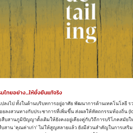
มไทยอย่าง…ให้ยั่งยืนแท้จริง
่ยนแปลงไป ทั้งในด้านบริบทการอยู่อาศัย พัฒนาการด้านเทคโนโลยี ร
ยลงสวนทางกับประชาการที่เพิ่มขึ้น ส่งผลให้หัตถกรรมท้องถิ่น (loc
่อสืบสานภูมิปัญญาดั้งเดิมให้ยังคงอยู่เคียงคู่กับวิถีการบริโภคสมัยให
ืบสาน ‘คุณค่าเก่า’ ไม่ให้สูญสลายแล้ว ยังมีส่วนสำคัญในการเสริมส