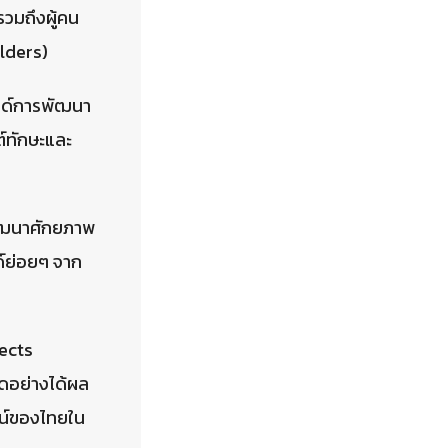
รวมถึงผู้คน
olders)
รนด์การพัฒนา
ต์ทักษะและ
พัฒนาศักยภาพ
์ย่อยๆ จาก
jects
าดอย่างได้ผล
ซน์ของไทยใน