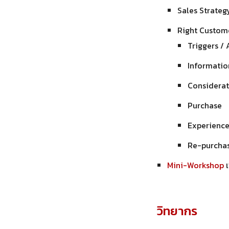
Sales Strate
Right Custome
Triggers /
Informatio
Considerat
Purchase
Experienc
Re-purcha
Mini-Workshop
เ
วิทยากร