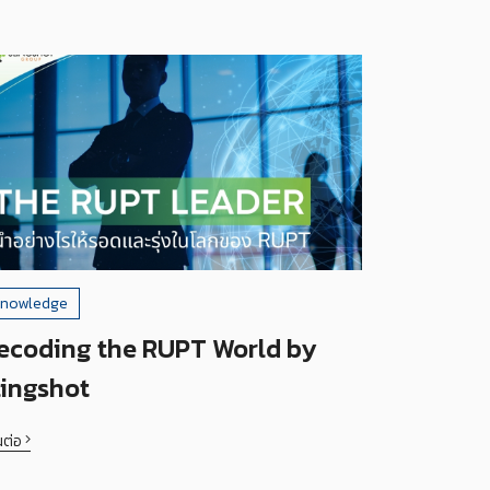
nowledge
ecoding the RUPT World by
lingshot
นต่อ