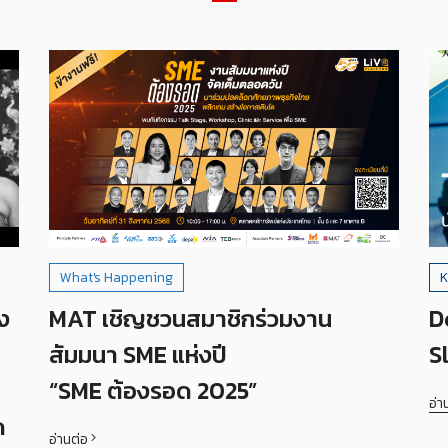
What's Happening
K
ง
MAT เชิญชวนสมาชิกร่วมงาน
D
สัมมนา SME แห่งปี
S
“SME ต้องรอด 2025”
อ่า
ด
อ่านต่อ