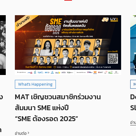
What's Happening
M
ง
MAT เชิญชวนสมาชิกร่วมงาน
D
สัมมนา SME แห่งปี
S
“SME ต้องรอด 2025”
อ่า
ด
อ่านต่อ