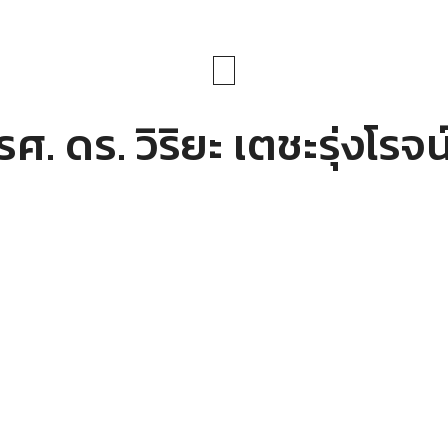
รศ. ดร. วิริยะ เตชะรุ่งโรจน