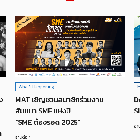
What's Happening
M
ง
MAT เชิญชวนสมาชิกร่วมงาน
D
สัมมนา SME แห่งปี
S
“SME ต้องรอด 2025”
อ่า
ด
อ่านต่อ