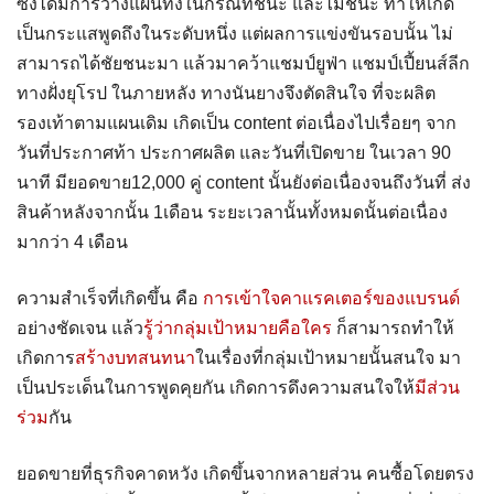
ซึ่งได้มีการวางแผนทั้งในกรณีที่ชนะ และไม่ชนะ ทำให้เกิด
เป็นกระแสพูดถึงในระดับหนึ่ง แต่ผลการแข่งขันรอบนั้น ไม่
สามารถได้ชัยชนะมา แล้วมาคว้าแชมป์ยูฟ่า แชมป์เปี้ยนส์ลีก
ทางฝั่งยุโรป ในภายหลัง ทางนันยางจึงตัดสินใจ ที่จะผลิต
รองเท้าตามแผนเดิม เกิดเป็น content ต่อเนื่องไปเรื่อยๆ จาก
วันที่ประกาศท้า ประกาศผลิต และวันที่เปิดขาย ในเวลา 90
นาที มียอดขาย12,000 คู่ content นั้นยังต่อเนื่องจนถึงวันที่ ส่ง
สินค้าหลังจากนั้น 1เดือน ระยะเวลานั้นทั้งหมดนั้นต่อเนื่อง
มากว่า 4 เดือน
ความสำเร็จที่เกิดขึ้น คือ
การเข้าใจคาแรคเตอร์ของแบรนด์
อย่างชัดเจน แล้ว
รู้ว่ากลุ่มเป้าหมายคือใคร
ก็สามารถทำให้
เกิดการ
สร้างบทสนทนา
ในเรื่องที่กลุ่มเป้าหมายนั้นสนใจ มา
เป็นประเด็นในการพูดคุยกัน เกิดการดึงความสนใจให้
มีส่วน
ร่วม
กัน
ยอดขายที่ธุรกิจคาดหวัง เกิดขึ้นจากหลายส่วน คนซื้อโดยตรง