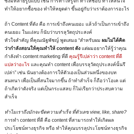
ซึ่งมีหลายรูปแบบ เช่น การทำให้รู้จัก ทำให้ชอบ ทำให้สนใจ
ทำให้อยากซื้อของ ทำให้หยุดด่า ขึ้นอยู่กับว่าเราต้องการอะไร
ถ้า Content ที่ดัง คือ การเข้าถึงคนเยอะ แล้วถ้าเป็นการเข้าถึง
คนเยอะ ในแง่ลบ ก็นับว่าบรรลุวัตถุประสงค์
หัวใจสำคัญ ที่คุณณัฐพัชญ์ พูดเสมอ “สำหรับผม
ผมไม่ได้คิด
ว่ากำลังสอนให้คุณทำให้ content ดัง
แต่ผมอยากให้รู้ว่าคุณ
กำลังทำ content marketing ที่ดี
คุณรู้รึเปล่าว่า content ที่ดี
แปลว่าอะไร
และคุณทำ content เพื่อบรรลุวัตถุประสงค์นั้นรึ
เปล่า” เช่น นันยางต้องการให้ตัวเองเป็นส่วนหนึ่งของบท
สนทนา เพื่อเป็นที่สนใจมากขึ้น ถ้าทำสำเร็จ ก็ถือว่าโอเค แต่
ถ้าเกิดว่าดังจริง แต่เป็นกระแสลบ ก็ไม่เรียกว่าประสบความ
สำเร็จ
ทำไมเราถึงมักจะขีดความสำเร็จ ที่ตัวเลข view, like, share?
การทำ content ที่ดี คือ content ที่สามารถทำให้เกิดผล
ประโยชน์ทางธุรกิจ หรือ ทำให้คุณบรรลุประโยชน์ทางธุรกิจ