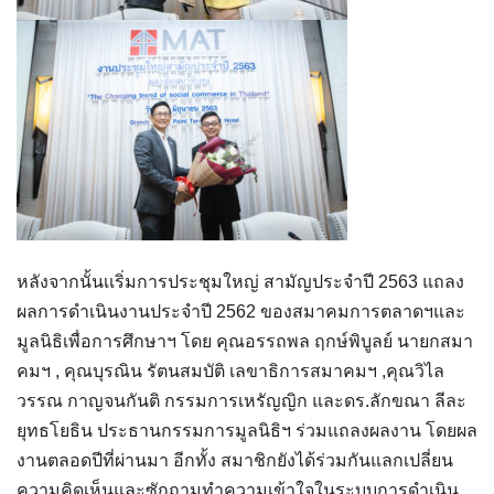
หลังจากนั้นเเริ่มการประชุมใหญ่ สามัญประจำปี 2563 แถลง
ผลการดำเนินงา
นประจำปี 2562 ของสมาคมการตลาดฯและ
มูลนิธิเพื่อการศึกษาฯ โดย คุณอรรถพล ฤกษ์พิบูลย์ นายกสมา
คมฯ , คุณบุรณิน รัตนสมบัติ เลขาธิการสมาคมฯ ,คุณวิไล
วรรณ กาญจนกันติ กรรมการเหรัญญิก และดร.ลักขณา ลีละ
ยุทธโยธิน ประธานกรรมการมูลนิธิฯ ร่วมแถลงผลงาน โดยผล
งานตลอดปีที่ผ่านมา อีกทั้ง สมาชิกยังได้ร่วมกันแลกเปลี่ยน
ความคิดเห็นและซักถามทำความเข้าใจในระบบการดำเนิน