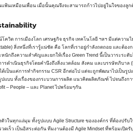
ฟ้นเหมือนเพื่อน เมื่อนั้นคุณจึงจะสามารถก้าวไปอยู่ในใจของลูกค้
stainability
ควิด การเมืองโลก เศรษฐกิจ ธุรกิจ เทคโนโลยี ฯลฯ มีแต่ความไม่
able) สิ่งหนึ่งที่เรารู้แน่ชัด คือ โลกที่เราอยู่กำลังถดถอย และต้
นักถึงความสำคัญและยกให้เรื่อง Green Trend นี้เป็นวาระระดับโ
การดำเนินธุรกิจโดยคำนึงถึงสิ่งแวดล้อม สังคม และบรรษัทภิบาล (E
่ได้เป็นแค่การทำกิจกรรม CSR อีกต่อไป แต่จะถูกพัฒนาไปเป็นรู
มรูปแบบ ทั้งเรื่องของกระบวนการผลิต แนวคิดผลิตภัณฑ์ ไปจนถึงกา
ofit – People – และ Planet ไปพร้อมๆกัน
งตัวในทุกแง่มุม ทั้งรูปแบบ Agile Structure ขององค์กร ที่ต้องปรับใ
รวดเร็ว เป็นอิสระต่อกัน ทีมงานต้องมี Agile Mindset ที่พร้อมเปิด